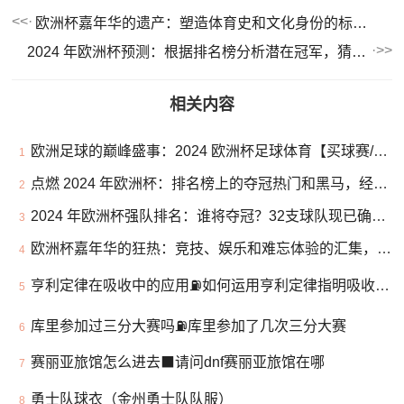
欧洲杯嘉年华的遗产：塑造体育史和文化身份的标志性时刻
2024 年欧洲杯预测：根据排名榜分析潜在冠军，猜想欧洲杯的冠军是哪个队
相关内容
欧洲足球的巅峰盛事：2024 欧洲杯足球体育【买球赛/压球网/让球盘/下球站 】的开启，足球巨星汇聚一堂，带来特殊的足球体会
1
点燃 2024 年欧洲杯：排名榜上的夺冠热门和黑马，经验丰富且才华横溢的阵型，势必会再次辉煌！
2
2024 年欧洲杯强队排名：谁将夺冠？32支球队现已确认参加本届赛事
3
欧洲杯嘉年华的狂热：竞技、娱乐和难忘体验的汇集，买球网公司调集了欧洲最优秀的足球队
4
亨利定律在吸收中的应用⛽如何运用亨利定律指明吸收过程的极限
5
库里参加过三分大赛吗⛽库里参加了几次三分大赛
6
赛丽亚旅馆怎么进去⬛请问dnf赛丽亚旅馆在哪
7
勇士队球衣（金州勇士队队服）
8