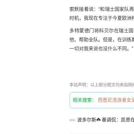
索默接着说：“和瑞士国家队
时机，我现在专注于今夏欧洲
多特蒙德门将科贝尔在瑞士国
他、帮助全队。但是，在训练
一切对我来说也没什么不同。”
本站声明：以上部分图文均来自网
相关搜索：
西悉尼流浪者女