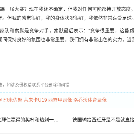
再踢一届大赛？现在我还不确定，但我对任何可能都持开放态度
杯。但我的感觉很好，我的身体状况很好，我依然非常喜爱足球。
家队和索默是竞争对手，索默最后表示：“竞争很重要，这能
期间保持良好的氛围也非常重要。我们拥有非常出色的实力，当
络，如涉及侵权请联系平台删除和纠错
足
印米佐超
蒂朱卡U19
西篮甲录像
洛乔沃体育录像
波多尔斯☘️ ️基调侃：凯恩在拜仁赢得的奖杯和热刺一样多——没有