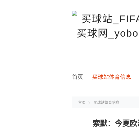
首页
买球站体育信息
首页
买球站体育信息
索默：今夏欧