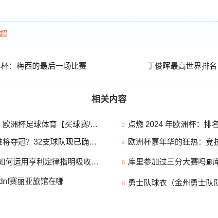
超
界杯：梅西的最后一场比赛
丁俊晖最高世界排名
相关内容
让球盘/下球站 】的开启，足球巨星汇聚一堂，带来特殊的足球体会
点燃 2024 年欧洲杯：排名榜上的夺冠热门
2
冠？32支球队现已确认参加本届赛事
欧洲杯嘉年华的狂热：竞技、娱乐和难忘体
4
运用亨利定律指明吸收过程的极限
库里参加过三分大赛吗⛽
6
nf赛丽亚旅馆在哪
勇士队球衣（金州勇士队
8