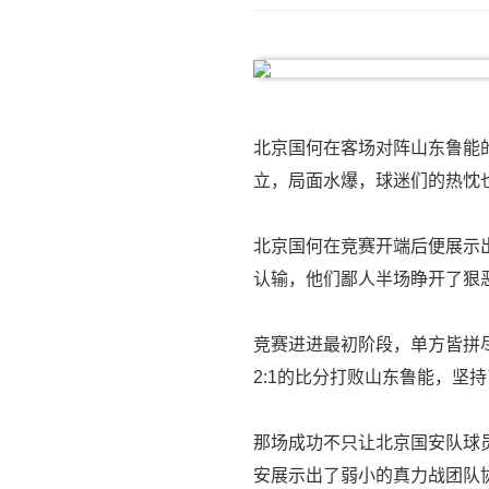
北京国何在客场对阵山东鲁能
立，局面水爆，球迷们的热忱
北京国何在竞赛开端后便展示
认输，他们鄙人半场睁开了狠
竞赛进进最初阶段，单方皆拼
2:1的比分打败山东鲁能，坚
那场成功不只让北京国安队球
安展示出了弱小的真力战团队