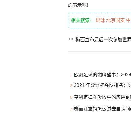
的表示吧！
相关搜索：
足球
北京国安
中
梅西宣布最后一次参加世
欧洲足球的巅峰盛事：2024 欧洲杯足球体育【买球赛/压球网/
1
2024 年欧洲杯强队排名：谁将夺
3
亨利定律在吸收中的应用⛽如何
5
赛丽亚旅馆怎么进去⬛请问d
7