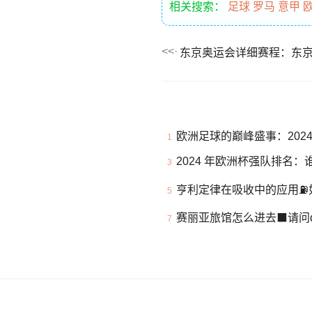
相关搜索：
足球
罗马
意甲
东京奥运会详细赛程：东
欧洲足球的巅峰盛事：2024 欧洲杯足球体育【买球赛/压球网/
1
2024 年欧洲杯强队排名：谁将夺
3
亨利定律在吸收中的应用⛽如何
5
赛丽亚旅馆怎么进去⬛请问d
7