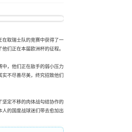
正在取瑞士队的竞赛中获得了一
了他们正在本届欧洲杯的征程。
赛中，他们正在敌手的弱小压力
其实不尽善尽美，终究招致他们
了坚定不移的肉体战勾结协作的
本人的国度战球迷们带去愈加出