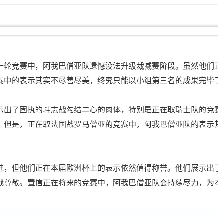
一轮竞赛中，阿我巴僧亚队遗憾没法升级裁减赛阶段。虽然他们
赛中的表示其实不尽善尽美，终究只能以小组第三名的成果完毕
示出了固执的斗志战勾结二心的肉体，特别是正在取瑞士队的竞
。但是，正在取法国战罗马僧亚的竞赛中，阿我巴僧亚队的表示
进，但他们正在本届欧洲杯上的表示依然值得称誉。他们展示出
战尊敬。置信正在将来的竞赛中，阿我巴僧亚队会持续尽力，为