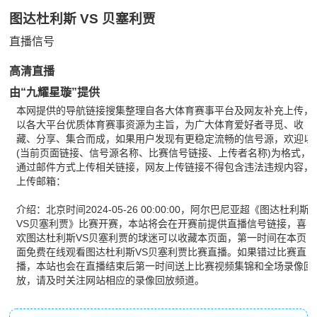
图达杜利斯 VS 贝塞利贾
直播信号
高清直播
由“九耀星璇”提供
本网提供的导航链接搜集整理自各大体育赛事平台及网友补充上传，
以各大平台优质体育赛事资源为主旨，为广大体育爱好者寻觅、收
藏、分享、集合而成，如果用户发现有更稳定流畅的信号源，欢迎以
(当前页面链接、信号源名称、比赛信号链接、上传者名称)为格式，
通过邮件方式上传相关链接，网友上传链接不得包含违法违规内容，
上传邮箱：
介绍：北京时间2024-05-26 00:00:00，阿尔巴尼亚超《图达杜利斯
VS贝塞利贾》比赛开赛，本站将会在开赛前提供直播信号链接，喜
欢图达杜利斯VS贝塞利贾的球迷可以收藏本页面，第一时间在本页
面免费在线观看图达杜利斯VS贝塞利贾比赛直播。如果错过比赛直
播，本站也会在直播结束后第一时间送上比赛视频集锦和全场录像回
放，请及时关注网站相应的录像回放频道。